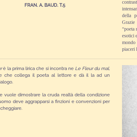
contra
FRAN. A. BAUD. T.5
intensa
della p
Grazie 
“poeta m
esotici 
mondo 
piaceri 
r
è la prima lirica che si incontra ne
Le
F
leur
du
mal
,
e che collega il poeta al lettore e dà il la ad un
ialogo.
e vuole dimostrare la cruda realtà della condizione
uomo deve aggrapparsi a finzioni e convenzioni per
cheggiare.