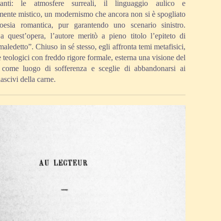
stanti: le atmosfere surreali, il linguaggio aulico e
mente mistico, un modernismo che ancora non si è spogliato
oesia romantica, pur garantendo uno scenario sinistro.
a quest’opera, l’autore meritò a pieno titolo l’epiteto di
aledetto”. Chiuso in sé stesso, egli affronta temi metafisici,
e teologici con freddo rigore formale, esterna una visione del
come luogo di sofferenza e sceglie di abbandonarsi ai
lascivi della carne.