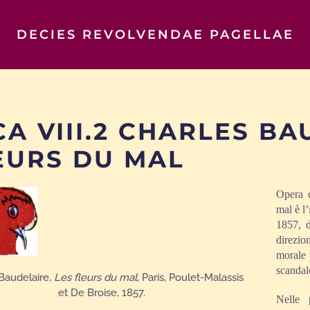
DECIES REVOLVENDAE PAGELLAE
CA VIII.2 CHARLES BA
EURS DU MAL
Opera d
mal è l
1857, d
direzio
morale 
scandal
Baudelaire,
Les fleurs du mal
, Paris, Poulet-Malassis
et De Broise, 1857.
Nelle 