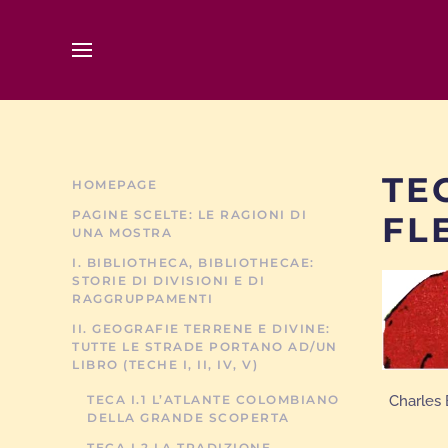
Skip to main content
TE
HOMEPAGE
PAGINE SCELTE: LE RAGIONI DI
FL
UNA MOSTRA
I. BIBLIOTHECA, BIBLIOTHECAE:
STORIE DI DIVISIONI E DI
RAGGRUPPAMENTI
II. GEOGRAFIE TERRENE E DIVINE:
TUTTE LE STRADE PORTANO AD/UN
LIBRO (TECHE I, II, IV, V)
TECA I.1 L’ATLANTE COLOMBIANO
Charles 
DELLA GRANDE SCOPERTA
TECA I.2 LA TRADIZIONE