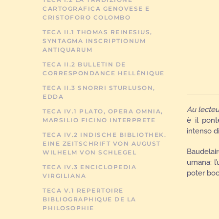
CARTOGRAFICA GENOVESE E
CRISTOFORO COLOMBO
TECA II.1 THOMAS REINESIUS,
SYNTAGMA INSCRIPTIONUM
ANTIQUARUM
TECA II.2 BULLETIN DE
CORRESPONDANCE HELLÉNIQUE
TECA II.3 SNORRI STURLUSON,
EDDA
Au
lecteu
TECA IV.1 PLATO, OPERA OMNIA,
è il pont
MARSILIO FICINO INTERPRETE
intenso d
TECA IV.2 INDISCHE BIBLIOTHEK.
EINE ZEITSCHRIFT VON AUGUST
Baudelair
WILHELM VON SCHLEGEL
umana: l’
TECA IV.3 ENCICLOPEDIA
poter boc
VIRGILIANA
TECA V.1 REPERTOIRE
BIBLIOGRAPHIQUE DE LA
PHILOSOPHIE