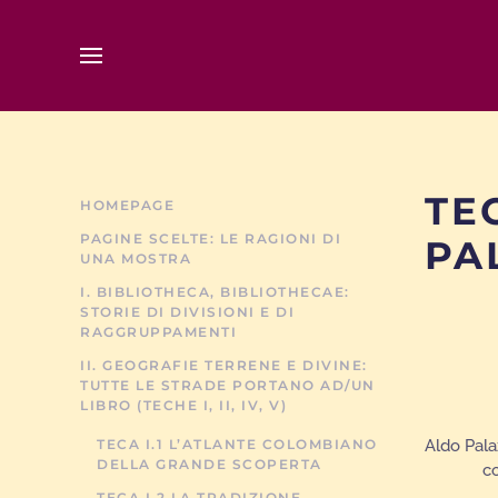
Skip to main content
TE
HOMEPAGE
PAGINE SCELTE: LE RAGIONI DI
PA
UNA MOSTRA
I. BIBLIOTHECA, BIBLIOTHECAE:
STORIE DI DIVISIONI E DI
RAGGRUPPAMENTI
II. GEOGRAFIE TERRENE E DIVINE:
TUTTE LE STRADE PORTANO AD/UN
LIBRO (TECHE I, II, IV, V)
TECA I.1 L’ATLANTE COLOMBIANO
Aldo Pala
DELLA GRANDE SCOPERTA
co
TECA I.2 LA TRADIZIONE