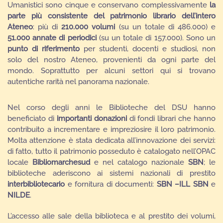
Umanistici sono cinque e conservano complessivamente
la
parte più consistente del patrimonio librario dell’intero
Ateneo
: più di
210.000 volumi
(su un totale di 486.000) e
51.000 annate di periodici
(su un totale di 157.000). Sono un
punto di riferimento
per studenti, docenti e studiosi, non
solo del nostro Ateneo, provenienti da ogni parte del
mondo. Soprattutto per alcuni settori qui si trovano
autentiche rarità nel panorama nazionale.
Nel corso degli anni le Biblioteche del DSU hanno
beneficiato di
importanti donazioni
di fondi librari che hanno
contribuito a incrementare e impreziosire il loro patrimonio.
Molta attenzione è stata dedicata all’innovazione dei servizi:
di fatto, tutto il patrimonio posseduto è catalogato nell’OPAC
locale
Bibliomarchesud
e nel catalogo nazionale
SBN
; le
biblioteche aderiscono ai sistemi nazionali di prestito
interbibliotecario
e fornitura di documenti:
SBN –ILL SBN
e
NILDE
.
L’accesso alle sale della biblioteca e al prestito dei volumi,