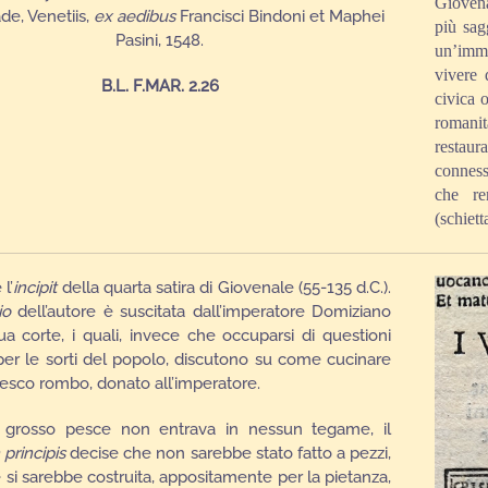
Giovena
de, Venetiis,
ex
aedibus
Francisci Bindoni et Maphei
più sag
Pasini, 1548.
un’imma
vivere 
B.L. F.MAR. 2.26
civica o
romani
restau
conness
che re
(schiet
l’
incipit
della quarta satira di Giovenale (55-135 d.C.).
io
dell’autore è suscitata dall’imperatore Domiziano
ua corte, i quali, invece che occuparsi di questioni
per le sorti del popolo, discutono su come cucinare
esco rombo, donato all’imperatore.
l grosso pesce non entrava in nessun tegame, il
principis
decise che non sarebbe stato fatto a pezzi,
 si sarebbe costruita, appositamente per la pietanza,