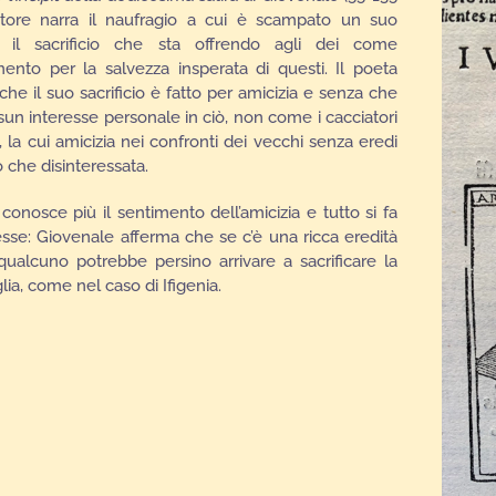
autore narra il naufragio a cui è scampato un suo
il sacrificio che sta offrendo agli dei come
mento per la salvezza insperata di questi. Il poeta
 che il suo sacrificio è fatto per amicizia e senza che
ssun interesse personale in ciò, non come i cacciatori
à, la cui amicizia nei confronti dei vecchi senza eredi
ro che disinteressata.
onosce più il sentimento dell’amicizia e tutto si fa
esse: Giovenale afferma che se c’è una ricca eredità
 qualcuno potrebbe persino arrivare a sacrificare la
glia, come nel caso di Ifigenia.