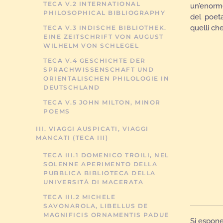
TECA V.2 INTERNATIONAL
un’enorme
PHILOSOPHICAL BIBLIOGRAPHY
del poeta
quelli ch
TECA V.3 INDISCHE BIBLIOTHEK.
EINE ZEITSCHRIFT VON AUGUST
WILHELM VON SCHLEGEL
TECA V.4 GESCHICHTE DER
SPRACHWISSENSCHAFT UND
ORIENTALISCHEN PHILOLOGIE IN
DEUTSCHLAND
TECA V.5 JOHN MILTON, MINOR
POEMS
III. VIAGGI AUSPICATI, VIAGGI
MANCATI (TECA III)
TECA III.1 DOMENICO TROILI, NEL
SOLENNE APERIMENTO DELLA
PUBBLICA BIBLIOTECA DELLA
UNIVERSITÀ DI MACERATA
TECA III.2 MICHELE
SAVONAROLA, LIBELLUS DE
MAGNIFICIS ORNAMENTIS PADUE
Si espone 