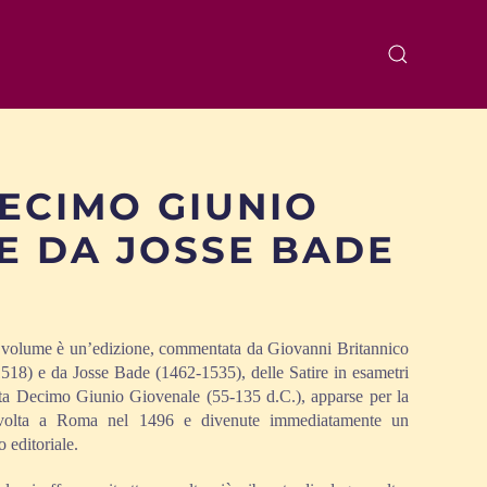
 DECIMO GIUNIO
E DA JOSSE BADE
volume è un’edizione, commentata da Giovanni Britannico
518) e da Josse Bade (1462-1535), delle Satire in esametri
ta Decimo Giunio Giovenale (55-135 d.C.), apparse per la
volta a Roma nel 1496 e divenute immediatamente un
 editoriale.