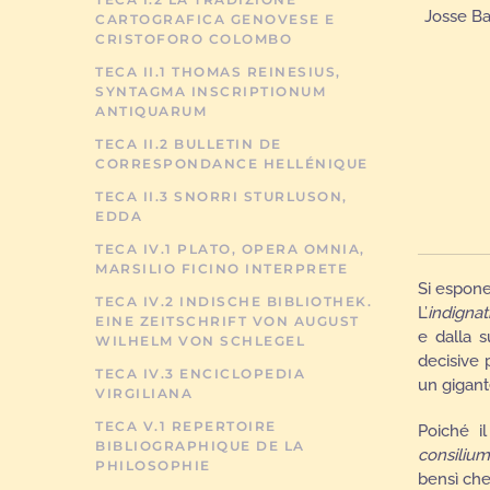
Josse Ba
CARTOGRAFICA GENOVESE E
CRISTOFORO COLOMBO
TECA II.1 THOMAS REINESIUS,
SYNTAGMA INSCRIPTIONUM
ANTIQUARUM
TECA II.2 BULLETIN DE
CORRESPONDANCE HELLÉNIQUE
TECA II.3 SNORRI STURLUSON,
EDDA
TECA IV.1 PLATO, OPERA OMNIA,
MARSILIO FICINO INTERPRETE
Si espone 
TECA IV.2 INDISCHE BIBLIOTHEK.
L’
indignat
EINE ZEITSCHRIFT VON AUGUST
e dalla s
WILHELM VON SCHLEGEL
decisive 
TECA IV.3 ENCICLOPEDIA
un gigant
VIRGILIANA
TECA V.1 REPERTOIRE
Poiché i
BIBLIOGRAPHIQUE DE LA
consilium
PHILOSOPHIE
bensì che