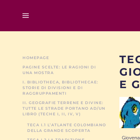
Skip to main content
TE
HOMEPAGE
PAGINE SCELTE: LE RAGIONI DI
GI
UNA MOSTRA
E 
I. BIBLIOTHECA, BIBLIOTHECAE:
STORIE DI DIVISIONI E DI
RAGGRUPPAMENTI
II. GEOGRAFIE TERRENE E DIVINE:
TUTTE LE STRADE PORTANO AD/UN
LIBRO (TECHE I, II, IV, V)
TECA I.1 L’ATLANTE COLOMBIANO
DELLA GRANDE SCOPERTA
Giovena
TECA I.2 LA TRADIZIONE