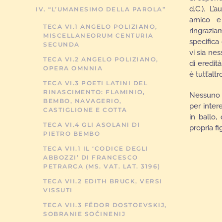
d.C.). L’
IV. “L’UMANESIMO DELLA PAROLA”
amico e 
TECA VI.1 ANGELO POLIZIANO,
ringrazia
MISCELLANEORUM CENTURIA
specifica
SECUNDA
vi sia ne
TECA VI.2 ANGELO POLIZIANO,
di eredit
OPERA OMNNIA
è tutt’alt
TECA VI.3 POETI LATINI DEL
RINASCIMENTO: FLAMINIO,
Nessuno c
BEMBO, NAVAGERIO,
per inter
CASTIGLIONE E COTTA
in ballo,
TECA VI.4 GLI ASOLANI DI
propria fi
PIETRO BEMBO
TECA VII.1 IL ‘CODICE DEGLI
ABBOZZI’ DI FRANCESCO
PETRARCA (MS. VAT. LAT. 3196)
TECA VII.2 EDITH BRUCK, VERSI
VISSUTI
TECA VII.3 FËDOR DOSTOEVSKIJ,
SOBRANIE SOČINENIJ