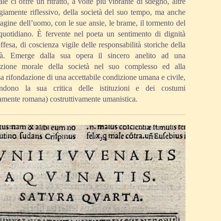
le ci offre un ritratto, a volte più vibrante di sdegno, altre
giamente riflessivo, della società del suo tempo, ma anche
gine dell’uomo, con le sue ansie, le brame, il tormento del
quotidiano. È fervente nel poeta un sentimento di dignità
ffesa, di coscienza vigile delle responsabilità storiche della
tà. Emerge dalla sua opera il sincero anelito ad una
razione morale della società nel suo complesso ed alla
a rifondazione di una accettabile condizione umana e civile,
ndono la sua critica delle istituzioni e dei costumi
tamente romana) costruttivamente umanistica.